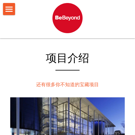
网站首页
BeBeyond故事
服务项目
创始人说
项目介绍
团队介绍
申请结果
留学申请
MBA申请
留学干货
录取故事
还有很多你不知道的宝藏项目
求职发展
留学申请结果
在线预约
做计划
MBA申请结果
找学校
留学咨询
写文书
MBA咨询
想职业