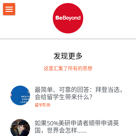
网站首页
BeBeyond故事
服务项目
创始人说
发现更多
团队介绍
申请结果
留学申请
这里汇集了所有的思想
MBA申请
留学干货
录取故事
最简单、可靠的回答：拜登当选，
求职发展
留学申请结果
在线预约
做计划
会给留学生带来什么？
MBA申请结果
找学校
留学形势
留学咨询
写文书
MBA咨询
如果50%美研申请者顺带申请英
国，世界会怎样……
想职业