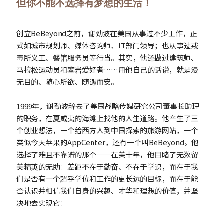
但你不能不选择
有梦想的生活！
看观点
创立BeBeyond之前，谢劲波在美国从事过不少工作，正
更多分享
式如城市规划师、媒体咨询师、IT部门领导；也从事过戒
毒所义工、餐馆服务员等行当。其实，他还做过建筑师、
马拉松运动员和攀岩爱好者……用他自己的话说，就是漫
无目的、随心所欲、随遇而安。
1999年，谢劲波辞去了美国战略传媒研究公司董事长助理
的职务，在夏威夷的海滩上找他的人生道路。他产生了三
个创业想法，一个给西方人到中国探索的旅游网站，一个
类似今天苹果的AppCenter，还有一个叫BeBeyond。他
选择了难且不靠谱的那个——在美十年，他目睹了无数留
美精英的无助：差距不在于勤奋、不在于学识，而在于我
们是否有一个超乎学位和工作的更长远的目标，而在于能
否认识并相信我们自身的兴趣、才华和理想的价值，并坚
决地去实现它！