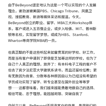
由于BeBeyond坚定地认为这是一个可以实现的个人发展
理念，谢劲波被美国PBS、Chicago Tribune、凤凰卫
视、搜狐教育、新浪等媒体采访和报道。今天，
BeBeyond创立的职业、留学、MBA三大Workshop体
系，客户或进入五百强企业，或步入哈佛、MIT、普林斯
顿等名校，实现留学梦想，或成为HBS、Stanford、
Wharton等商学院MBA的一员。
但真正酷的不是这些听起来如雷贯耳的好学校、好工作，
而是当有客户申请到了即使是芝加哥这样的学校，但为了
自己个人真正的理想，放弃了：有本科电子工程的客户不
但去了宾夕法尼亚大学建筑系读书，而且还留校任教；更
有无数因为背景、分数等各种原因自以为已经没有希望的
学员成功实现了留学、转专业甚至在国外创业等等梦
想……这都意味着，我们越来越能勇敢地做自己的选择、
相信可能、忠于理想，能超越局限、突破自我了
自创立以来，BeBeyond不挑选客户的背景，虽然他们的