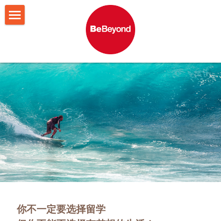
网站首页
BeBeyond故事
服务项目
创始人说
团队介绍
申请结果
留学申请
MBA申请
留学干货
录取故事
求职发展
留学申请结果
在线预约
做计划
MBA申请结果
找学校
留学咨询
写文书
MBA咨询
你
不一定要选择留学
想职业