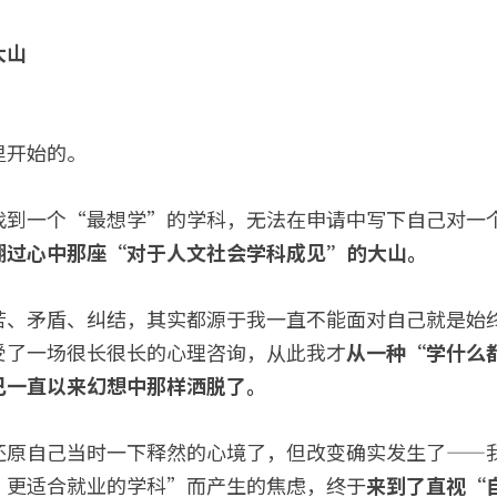
大山
里开始的。
找到一个“最想学”的学科，无法在申请中写下自己对一
翻过心中那座“对于人文社会学科成见”的大山。
苦、矛盾、纠结，其实都源于我一直不能面对自己就是始
受了一场很长很长的心理咨询，从此我才
从一种“学什么
己一直以来幻想中那样洒脱了。
还原自己当时一下释然的心境了，但改变确实发生了——
、更适合就业的学科”而产生的焦虑，终于
来到了
直视“