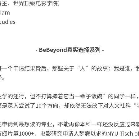
得主、世界顶级电影学院）
rdam
tudies
- BeBeyond真实选择系列 -
每一个申请结果背后，那些关于“人”的故事：我是谁，
择。
学的还行，但不打算捧着它当一辈子饭碗”的同学一样，X
更是深入尝试了10个方向，却依然无法放下对人文社科“
要申请到最想读的专业，不能再像本科一样还没反应过来
片量1000+、电影研究申请人梦寐以求的NYU Tisch o