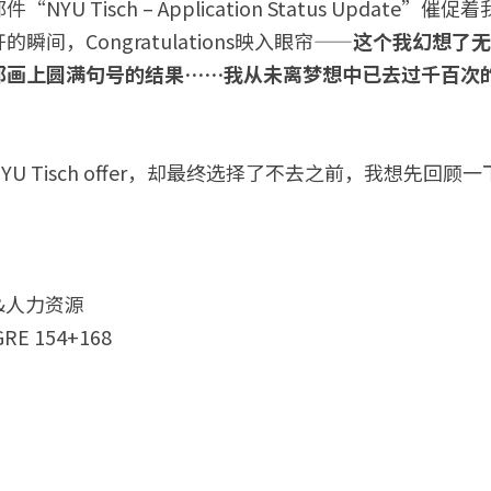
间，Congratulations映入眼帘——
这个我幻想了无
都画上圆满句号的结果……
我从未离梦想中已去过千百次
U Tisch offer，却最终选择了不去之前，我想先回顾
&人力资源
GRE 154+168