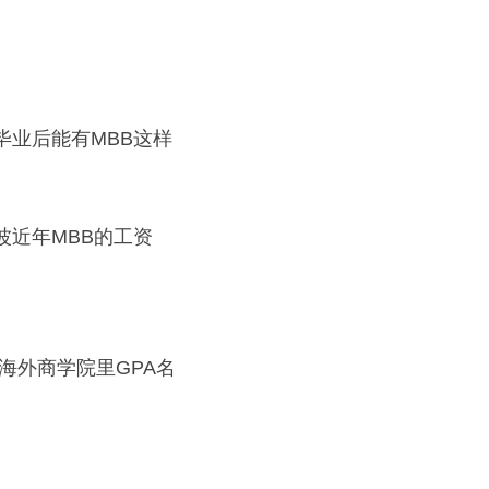
毕业后能有MBB这样
波近年MBB的工资
海外商学院里GPA名