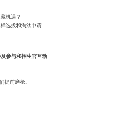
宝藏机遇？
D怎样选拔和淘汰申请
播及参与和招生官互动
学们提前磨枪。