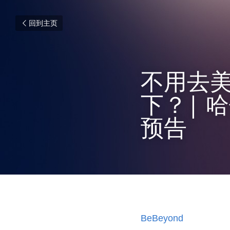
回到主页
不用去美
下？| 
预告
BeBeyond 