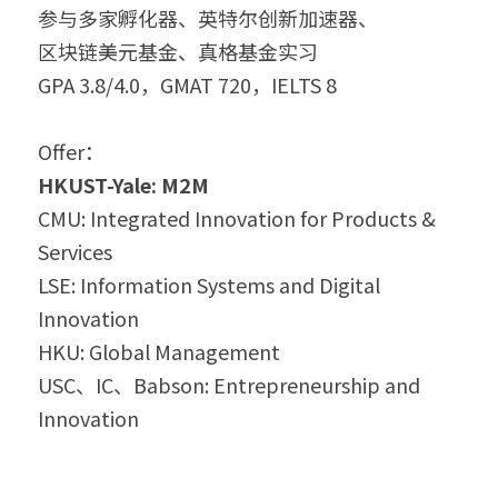
参与多家孵化器、英特尔创新加速器、
区块链美元基金、真格基金实习
GPA 3.8/4.0，GMAT 720，IELTS 8
Offer：
HKUST-Yale: M2M
CMU: Integrated Innovation for Products & 
Services
LSE: Information Systems and Digital 
Innovation
HKU: Global Management
USC、IC、Babson: Entrepreneurship and 
Innovation