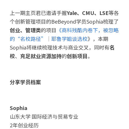
上一期主页君已邀请手握
Yale、CMU、LSE
等各
个创新管理项目的BeBeyond学员Sophia梳理了
创业、管理类
的项目
《商科残酷内卷下，被忽略
的“名校路径”｜耶鲁学姐谈选校
》，本期
Sophia将继续梳理技术与商业交叉，同时有
名
校
、
充足就业资源加持
的
创新项目
。
分享学员档案
Sophia
山东大学 国际经济与贸易专业
2年创业经历