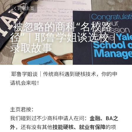
回到主页
 被忽略的商科“名校路
径”｜耶鲁学姐谈选校｜
录取故事 
 耶鲁学姐谈｜传统商科遇到硬核技术，你的申
请机会来啦！ 
主页君按：
我们碰到过不少商科申请人在问：
金融、BA之
外
，还有没有其他
技能硬核、就业有保障
的项